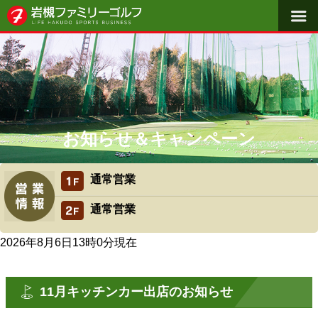
料金体系
施設概要
よくある質問
初めての方へ
お知らせ＆キャンペーン
アクセス
通常営業
スクール案内
クラブ工房
通常営業
2026年8月6日13時0分
現在
11月キッチンカー出店のお知らせ