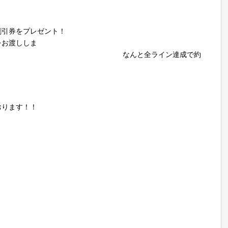
割引券をプレゼント！
をお渡ししま
んと全ライン達成で約
おります！！