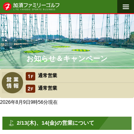
料金体系
施設概要
よくある質問
初めての方へ
お知らせ＆キャンペーン
アクセス
通常営業
スクール・レッスン
通常営業
2026年8月9日9時56分
現在
2/13(木)、14(金)の営業について