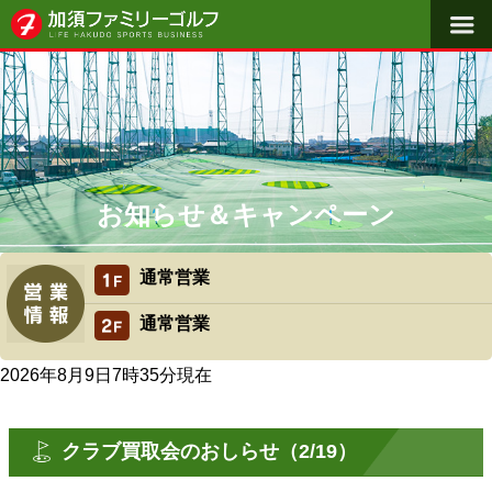
料金体系
施設概要
よくある質問
初めての方へ
お知らせ＆キャンペーン
アクセス
通常営業
スクール・レッスン
通常営業
2026年8月9日7時35分
現在
クラブ買取会のおしらせ（2/19）