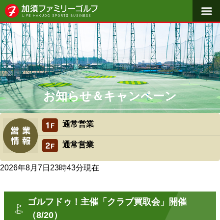
料金体系
施設概要
よくある質問
初めての方へ
お知らせ＆キャンペーン
アクセス
通常営業
スクール・レッスン
通常営業
2026年8月7日23時43分
現在
ゴルフドゥ！主催「クラブ買取会」開催
（8/20）