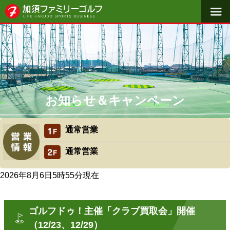
料金体系
施設概要
よくある質問
初めての方へ
お知らせ＆キャンペーン
アクセス
通常営業
スクール・レッスン
通常営業
2026年8月6日5時55分
現在
ゴルフドゥ！主催「クラブ買取会」開催
（12/23、12/29）